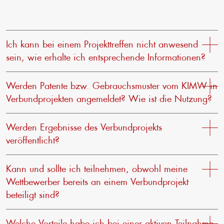
Ich kann bei einem Projekttreffen nicht anwesend
sein, wie erhalte ich entsprechende Informationen?
Ich kann bei einem Projekttreffen nicht anwesend sein,
Werden Patente bzw. Gebrauchsmuster vom KIMW in
wie erhalte ich entsprechende Informationen?
Verbundprojekten angemeldet? Wie ist die Nutzung?
Mehr erfahren
Die Vorgehensweise bei Patenten wird bei Projekten
Werden Ergebnisse des Verbundprojekts
unterschiedlich gehandhabt und wird zu Beginn mit
den Teilnehmern vereinbart. Grundsätzlich werden die
veröffentlicht?
Projektteilnehmer immer bevorzugt behandelt.
Nur in Teilbereichen werden Projektergebnisse
Kann und sollte ich teilnehmen, obwohl meine
veröffentlicht bzw. nach einer festgelegten zeitlichen
Mehr erfahren
Verzögerung bekannt gegeben. Auch hier gilt, dass
Wettbewerber bereits an einem Verbundprojekt
Projektteilnehmer immer bevorzugt behandelt werden.
beteiligt sind?
Mehr erfahren
Die Erfahrungen unserer Verbundprojekte zeigen, dass
Welche Vorteile habe ich bei einer aktiven Teilnahme
in zahlreichen Projekten Wettbewerber an einer