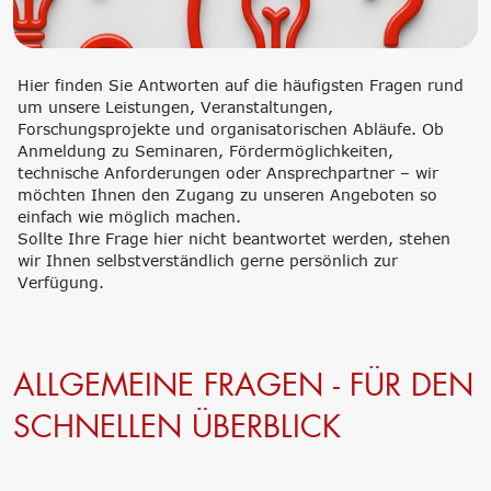
‘Lernen formt
Zukunft’
Management
Nachhaltigkeit
Hier finden Sie Antworten auf die häufigsten Fragen rund
Trägergesellschaft
Circular Economy &
um unsere Leistungen, Veranstaltungen,
e.V.
EcoDesign
Forschungsprojekte und organisatorischen Abläufe. Ob
Consulting: Strategie,
PCF, Produkt &
Anmeldung zu Seminaren, Fördermöglichkeiten,
Transformation,
Portfolio
technische Anforderungen oder Ansprechpartner – wir
Umsetzung
Doppelte
möchten Ihnen den Zugang zu unseren Angeboten so
Innovationsnetzwerke
Wesentlichkeit, KPI &
einfach wie möglich machen.
Internationalisierung
Strategien
Sollte Ihre Frage hier nicht beantwortet werden, stehen
k-branche.de
Corporate Carbon
wir Ihnen selbstverständlich gerne persönlich zur
Footprint (CCF)
Verfügung.
Environmental Product
Declaration (EPD)
ALLGEMEINE FRAGEN - FÜR DEN
SCHNELLEN ÜBERBLICK