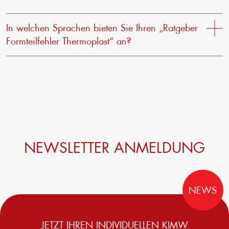
In welchen Sprachen bieten Sie Ihren „Ratgeber
Formteilfehler Thermoplast“ an?
Unseren Ratgeber erhalten Sie als zweisprachige
Version: Deutsch und Englisch.
Hinweis: Dieser Ratgeber hat unseren Klassiker
„Störungsratgeber“ abgelöst.
NEWSLETTER ANMELDUNG
NEWS
JETZT IHREN INDIVIDUELLEN KIMW